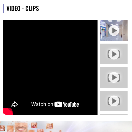
làm biếng ăn.Vậy...
VIDEO - CLIPS
Niềng răng ở độ tuổi nào là thích hợp?
Chủ nhật,07/04/2023
Tin Tức
Có thể nói, niềng răng là phương pháp
khắc phục răng thưa, mọc lệch lạc, hô,
móm,… không có...
Máng chống nghiến răng – Giải pháp
điều trị nghiến răng hiệu quả
Chủ nhật,18/04/2023
Tin Tức
Khi phát hiện bản thân mắc phải tật
nghiến răng, bạn cần sử dụng máng
chống nghiến răng –...
Tại Sao Bị Khuyết Cổ Chân Răng?
Chủ nhật,24/04/2023
Tin Tức
Khuyết cổ chân răng là một trong
những bệnh lý gây ảnh hưởng đến cấu
trúc của răng. Vậy tại...
Những Món Ăn Giúp Răng Trắng Sáng