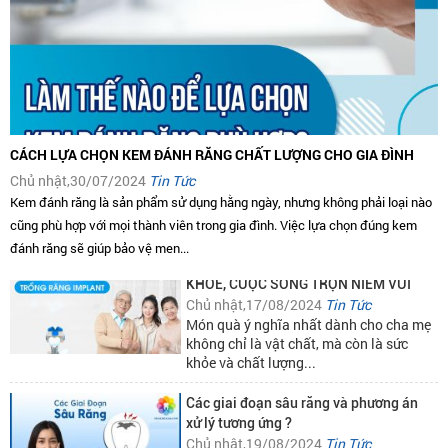
Có nên trám răng thưa?
Chủ nhật,12/08/2024
Tin Tức
CÁCH LỰA CHỌN KEM ĐÁNH RĂNG CHẤT LƯỢNG CHO GIA ĐÌNH
Răng thưa không chỉ ảnh hưởng đến
Chủ nhật,30/07/2024
Tin Tức
thẩm mỹ nụ cười mà còn dễ khiến thức
Kem đánh răng là sản phẩm sử dụng hằng ngày, nhưng không phải loại nào
ăn mắc vào kẽ...
cũng phù hợp với mọi thành viên trong gia đình. Việc lựa chọn đúng kem
đánh răng sẽ giúp bảo vệ men...
TẶNG CHA MẸ HÀM RĂNG MỚI CHẮC
KHOẺ, CUỘC SỐNG TRỌN NIỀM VUI
Chủ nhật,17/08/2024
Tin Tức
Món quà ý nghĩa nhất dành cho cha mẹ
không chỉ là vật chất, mà còn là sức
khỏe và chất lượng...
Các giai đoạn sâu răng và phương án
xử lý tương ứng ?
Chủ nhật,19/08/2024
Tin Tức
Sâu răng không xảy ra ngay lập tức mà