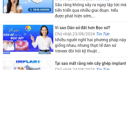
tiến triển qua nhiều giai đoạn. Nếu
được phát hiện sớm,...
Vì sao Dán sứ đắt hơn Bọc sứ?
Chủ nhật,23/08/2024
Tin Tức
Nhiều người nghĩ hai phương pháp này
giống nhau, nhưng thực tế dán sứ
Veneer đòi hỏi kỹ thuật...
Tại sao mất răng nên cấy ghép implant
Chủ nhật,24/08/2024
Tin Tức
Mất răng không chỉ ảnh hưởng đến
thẩm mỹ mà còn làm suy giảm chức
năng ăn nhai và sức khỏe...
NHA KHOA THẨM MỸ
Xem tất cả >>
Viêm tủy răng là gì? Nguyên nhân và
cách điều trị
Chủ nhật,29/08/2024
Tin Tức
Viêm tủy răng là tình trạng phần tủy
bên trong răng – nơi chứa các dây thần
kinh và mạch máu –...