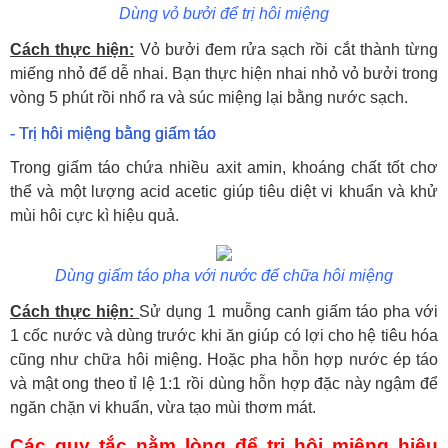
Dùng vỏ bưởi để trị hôi miệng
Cách thực hiện:
Vỏ bưởi đem rửa sạch rồi cắt thành từng
miếng nhỏ để dễ nhai. Bạn thực hiện nhai nhỏ vỏ bưởi trong
vòng 5 phút rồi nhổ ra và súc miệng lại bằng nước sạch.
- Trị hôi miệng bằng giấm táo
Trong giấm táo chứa nhiều axit amin, khoáng chất tốt chơ
thể và một lượng acid acetic giúp tiêu diệt vi khuẩn và khử
mùi hôi cực kì hiệu quả.
Dùng giấm táo pha với nước để chữa hôi miệng
Cách thực hiện:
Sử dụng 1 muỗng canh giấm táo pha với
1 cốc nước và dùng trước khi ăn giúp có lợi cho hệ tiêu hóa
cũng như chữa hôi miệng. Hoặc pha hỗn hợp nước ép táo
và mật ong theo tỉ lệ 1:1 rồi dùng hỗn hợp đặc này ngậm để
ngăn chặn vi khuẩn, vừa tạo mùi thơm mát.
Các quy tắc nằm lòng để trị hôi miệng hiệu