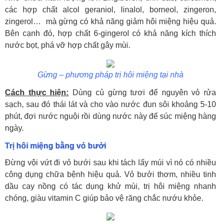
các hợp chất alcol geraniol, linalol, borneol, zingeron,
zingerol… mà gừng có khả năng giảm hôi miệng hiệu quả.
Bên cạnh đó, hợp chất 6-gingerol có khả năng kích thích
nước bọt, phá vỡ hợp chất gây mùi.
Gừng – phương pháp trị hôi miệng tại nhà
Cách thực hiện:
Dùng củ gừng tươi để nguyên vỏ rửa
sạch, sau đó thái lát và cho vào nước đun sôi khoảng 5-10
phút, đợi nước nguội rồi dùng nước này để súc miệng hàng
ngày.
Trị hôi miệng bằng vỏ bưởi
Đừng vội vứt đi vỏ bưới sau khi tách lấy múi vì nó có nhiều
công dụng chữa bệnh hiệu quả. Vỏ bưởi thơm, nhiều tinh
dầu cay nồng có tác dụng khử mùi, trị hôi miệng nhanh
chóng, giàu vitamin C giúp bảo vệ răng chắc nướu khỏe.