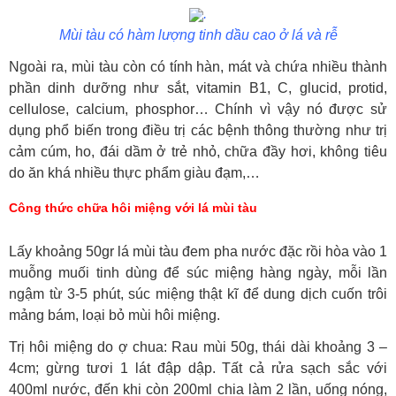
.
Mùi tàu có hàm lượng tinh dầu cao ở lá và rễ
Ngoài ra, mùi tàu còn có tính hàn, mát và chứa nhiều thành
phần dinh dưỡng như sắt, vitamin B1, C, glucid, protid,
cellulose, calcium, phosphor… Chính vì vậy nó được sử
dụng phổ biến trong điều trị các bệnh thông thường như trị
cảm cúm, ho, đái dầm ở trẻ nhỏ, chữa đầy hơi, không tiêu
do ăn khá nhiều thực phẩm giàu đạm,…
Công thức chữa hôi miệng với lá mùi tàu
Lấy khoảng 50gr lá mùi tàu đem pha nước đặc rồi hòa vào 1
muỗng muối tinh dùng để súc miệng hàng ngày, mỗi lần
ngậm từ 3-5 phút, súc miệng thật kĩ để dung dịch cuốn trôi
mảng bám, loại bỏ mùi hôi miệng.
Trị hôi miệng do ợ chua: Rau mùi 50g, thái dài khoảng 3 –
4cm; gừng tươi 1 lát đập dập. Tất cả rửa sạch sắc với
400ml nước, đến khi còn 200ml chia làm 2 lần, uống nóng,