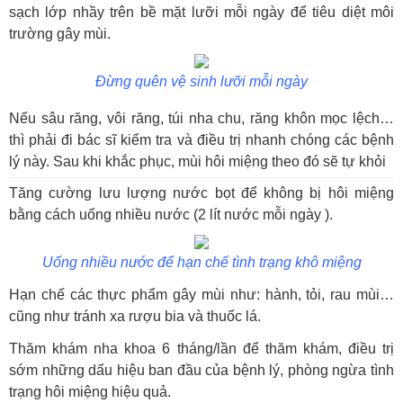
sạch lớp nhầy trên bề mặt lưỡi mỗi ngày để tiêu diệt môi
trường gây mùi.
Đừng quên vệ sinh lưỡi mỗi ngày
Nếu sâu răng, vôi răng, túi nha chu, răng khôn mọc lệch…
thì phải đi bác sĩ kiểm tra và điều trị nhanh chóng các bệnh
lý này. Sau khi khắc phục, mùi hôi miệng theo đó sẽ tự khỏi
Tăng cường lưu lượng nước bọt để không bị hôi miệng
bằng cách uống nhiều nước (2 lít nước mỗi ngày ).
Uống nhiều nước để hạn chế tình trạng khô miệng
Hạn chế các thực phẩm gây mùi như: hành, tỏi, rau mùi…
cũng như tránh xa rượu bia và thuốc lá.
Thăm khám nha khoa 6 tháng/lần để thăm khám, điều trị
sớm những dấu hiệu ban đầu của bệnh lý, phòng ngừa tình
trạng hôi miệng hiệu quả.