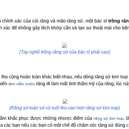
h chính xác của cùi răng và mão răng sứ, một bác sĩ
trồng ră
nh xác để không gây lệch khớp cắn và tạo sự thoải mái cho b
(Tay nghề trồng răng sứ của bác sĩ phải cao)
 thọ cũng hoàn toàn khác biệt nhau, nếu dòng răng sứ kim loại c
hiến
răng đi làm mất tính thẩm mỹ của răng, lúc n
đen viền nướu
(Răng sứ toàn sứ có tuổi thọ cao hơn răng sứ kim loại)
nhằm khắc phục được những nhược điểm của
, 
răng sứ kim loại
ủa các bạn nếu các bạn có một chế độ chăm sóc răng sứ đúng c