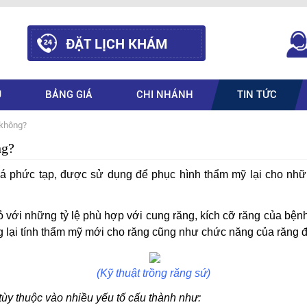
ĐẶT LỊCH KHÁM
Ụ
BẢNG GIÁ
CHI NHÁNH
TIN TỨC
 không?
ng?
á phức tạp, được sử dụng để phục hình thẩm mỹ lại cho nhữn
hỏ với những tỷ lệ phù hợp với cung răng, kích cỡ răng của bệ
g lại tính thẩm mỹ mới cho răng cũng như chức năng của răng đ
(Kỹ thuật trồng răng sứ)
tùy thuộc vào nhiều yếu tố cấu thành như: