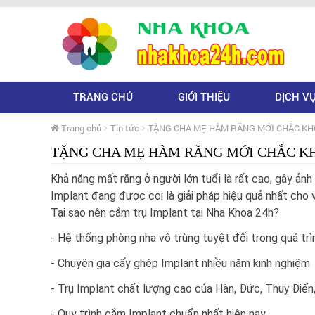
TRANG CHỦ
GIỚI THIỆU
DỊCH V
Trang chủ
Tin tức
TẶNG CHA MẸ HÀM RĂNG MỚI CHẮC KH
TẶNG CHA MẸ HÀM RĂNG MỚI CHẮC KH
Khả năng mất răng ở người lớn tuổi là rất cao, gây ản
Implant đang được coi là giải pháp hiệu quả nhất cho v
Tại sao nên cắm trụ Implant tại Nha Khoa 24h?
- Hệ thống phòng nha vô trùng tuyệt đối trong quá tr
- Chuyên gia cấy ghép Implant nhiều năm kinh nghiệm
- Trụ Implant chất lượng cao của Hàn, Đức, Thuỵ Điển,
- Quy trình cắm Implant chuẩn nhất hiện nay