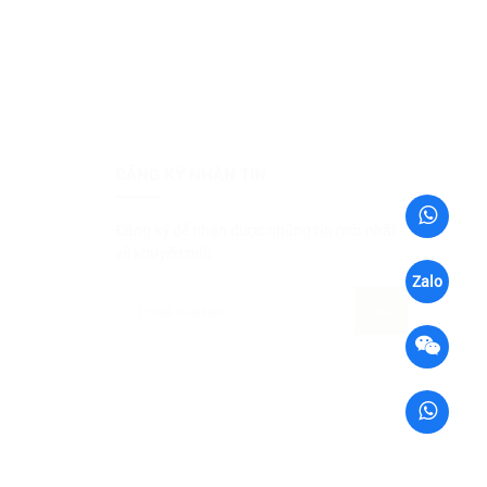
ĐĂNG KÝ NHẬN TIN
Đăng ký để nhận được những tin mới nhất
về khuyến mãi
Zalo