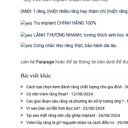
(Mấ)t 1 răng, (mấ)t nhiều răng hay thậm chí (mấ)t ră
✅
Trụ implant CHÍNH HÃNG 100%
LÀNH THƯƠNG NHANH, tương thích sinh học l
Cứng chắc như răng thật, bảo hành dài lâu
Liên hệ
Fanpage
hoặc để lại thông tin bên dưới để đư
Bài viết khác
Cách lựa chọn kem đánh răng chất lượng cho gia đình - 
Có nên trám răng thưa? - 12/08/2024
Các giai đoạn sâu răng và phương án xử lý tương ứng ? -
Vì sao Dán sứ đắt hơn Bọc sứ? - 23/08/2024
Tại sao mất răng nên cấy ghép implant - 24/08/2024
Viêm tủy răng là gì? Nguyên nhân và cách điều trị - 29/0