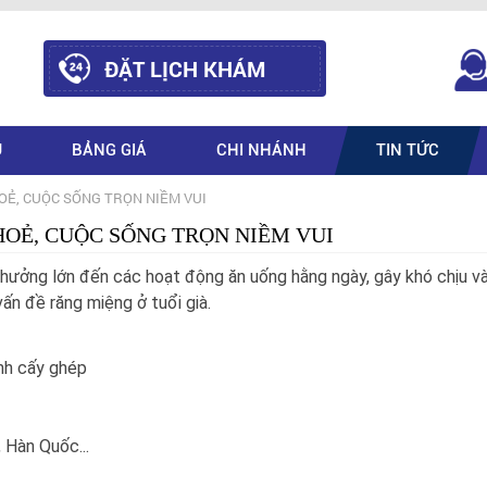
ĐẶT LỊCH KHÁM
Ụ
BẢNG GIÁ
CHI NHÁNH
TIN TỨC
OẺ, CUỘC SỐNG TRỌN NIỀM VUI
OẺ, CUỘC SỐNG TRỌN NIỀM VUI
h hưởng lớn đến các hoạt động ăn uống hằng ngày, gây khó chịu và
ấn đề răng miệng ở tuổi già.
ình cấy ghép
 Hàn Quốc...