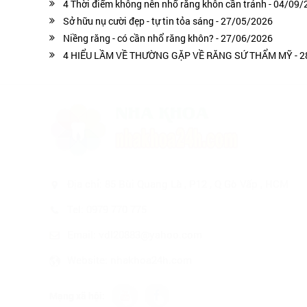
4 Thời điểm không nên nhổ răng khôn cần tránh - 04/09
Sở hữu nụ cười đẹp - tự tin tỏa sáng - 27/05/2026
Niềng răng - có cần nhổ răng khôn? - 27/06/2026
4 HIỂU LẦM VỀ THƯỜNG GẶP VỀ RĂNG SỨ THẨM MỸ - 2
Địa chỉ:
85 Bùi Quang Là , P12 , Q Gò Vấp , HCM
Tel:
0979 770 775
Email: vdl20883@yahoo.com
Website:
nhakhoa24h.com
Mạng xã hội: